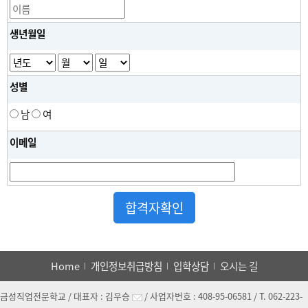
생년월일
성별
남
여
이메일
Home
개인정보취급방침
입학상담
오시는 길
금성직업전문학교
/ 대표자 :
김우승
/ 사업자번호 :
408-95-06581
/ T.
062-223-