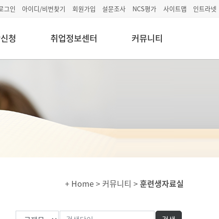
로그인
아이디/비번찾기
회원가입
설문조사
NCS평가
사이트맵
인트라넷
학신청
취업정보센터
커뮤니티
+ Home
> 커뮤니티 >
훈련생자료실