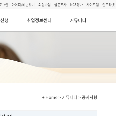
로그인
아이디/비번찾기
회원가입
설문조사
NCS평가
사이트맵
인트라넷
학신청
취업정보센터
커뮤니티
+ Home
> 커뮤니티 >
공지사항