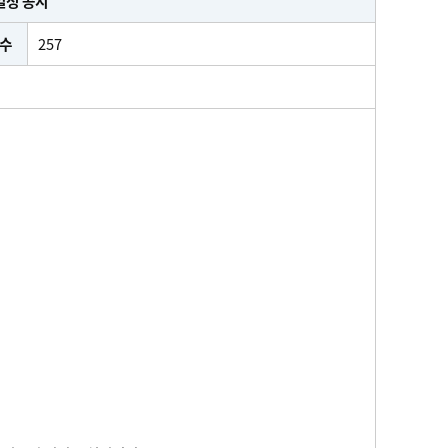
일정 공지
수
257