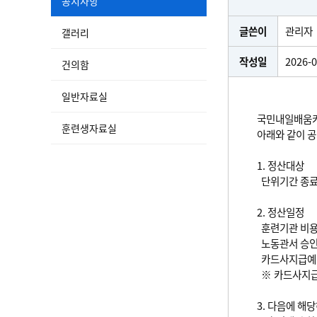
공지사항
글쓴이
관리자
갤러리
작성일
2026-0
건의함
일반자료실
국민내일배움카드
훈련생자료실
아래와 같이 
1. 정산대상
단위기간 종료일
2. 정산일정
훈련기관 비용신청
노동관서 승인 :
카드사지급예정일
※ 카드사지급
3. 다음에 