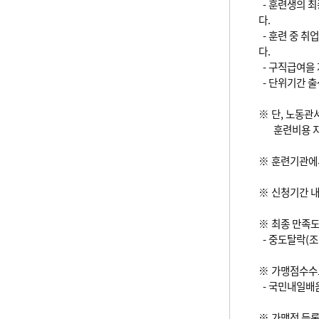
- 훈련생의 
다.
- 훈련 중 
다.
- 구직급여을
- 단위기간 출
※ 단, 노동관
훈련비용 지급
※ 훈련기관에
※ 신청기간 
※ 최종 만족
- 중도탈락(조
※ 가맹점수수료
- 국민내일배움
※ 가맹점 등록